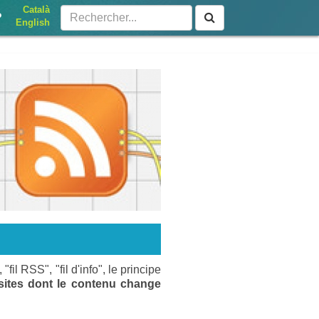
Català
?
English
"fil RSS", "fil d'info", le principe
 sites dont le contenu change