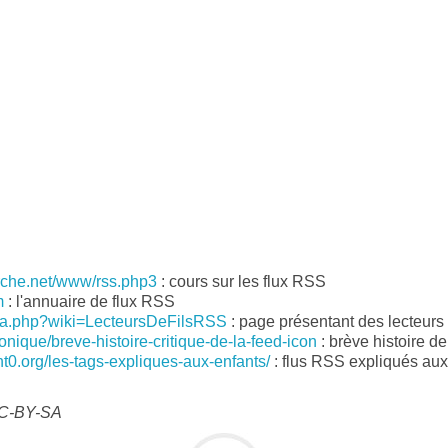
che.net/www/rss.php3
: cours sur les flux RSS
m
: l'annuaire de flux RSS
kka.php?wiki=LecteursDeFilsRSS
: page présentant des lecteurs 
iconique/breve-histoire-critique-de-la-feed-icon
: brève histoire de
t0.org/les-tags-expliques-aux-enfants/
: flus RSS expliqués aux
 CC-BY-SA