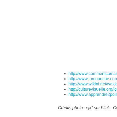
http://www.commentcamar
http://www.lamoooche.co
http://www.wikini.net/wa
http://culturevisuelle.org/
http://www.apprendre2poin
Crédits photo : ejk* sur Flick -