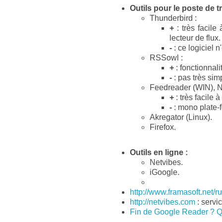
Outils pour le poste de tr
Thunderbird :
+
: très facile
lecteur de flux.
-
: ce logiciel n
RSSowl :
+
: fonctionnal
-
: pas très simp
Feedreader (WIN), N
+
: très facile à
-
: mono plate
Akregator (Linux).
Firefox.
Outils en ligne :
Netvibes.
iGoogle.
http://www.framasoft.net/r
http://netvibes.com
: servi
Fin de Google Reader ? Que