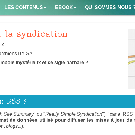
LES CONTENUS
EBOOK
QUI SOMMES-NOUS 
 la syndication
ux
Commons BY-SA
ymbole mystérieux et ce sigle barbare ?...
ux RSS ?
h Site Summary
" ou "
Really Simple Syndication
"), "canal RSS", 
mat de données utilisé pour diffuser les mises à jour de
on,
blogs
...).