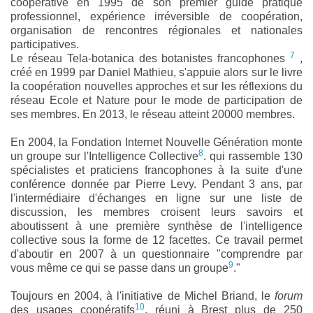
coopérative en 1995 de son premier guide pratique
professionnel, expérience irréversible de coopération,
organisation de rencontres régionales et nationales
participatives.
7
Le réseau Tela-botanica des botanistes francophones
,
créé en 1999 par Daniel Mathieu, s'appuie alors sur le livre
la coopération nouvelles approches et sur les réflexions du
réseau Ecole et Nature pour le mode de participation de
ses membres. En 2013, le réseau atteint 20000 membres.
En 2004, la Fondation Internet Nouvelle Génération monte
8
un groupe sur l'Intelligence Collective
. qui rassemble 130
spécialistes et praticiens francophones à la suite d'une
conférence donnée par Pierre Levy. Pendant 3 ans, par
l'intermédiaire d'échanges en ligne sur une liste de
discussion, les membres croisent leurs savoirs et
aboutissent à une première synthèse de l'intelligence
collective sous la forme de 12 facettes. Ce travail permet
d'aboutir en 2007 à un questionnaire "comprendre par
9
vous même ce qui se passe dans un groupe
."
Toujours en 2004, à l'initiative de Michel Briand, le
forum
10
des usages coopératifs
. réuni à Brest plus de 250