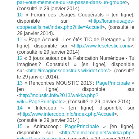
par-vous-meme-ce-qui-se-passe-dans-un-groupe
>,
(consulté le 29 janvier 2014).
10
« Forum des Usages Coopératifs » [en ligne],
disponible sur <
http://forum-usages-
cooperatifs.net/index.php?title=Accueil
>, (consulté le
29 janvier 2014).
11
« Page Accueil - Les étés TIC de Bretagne » [en
ligne], disponible sur <
http://www.lesetestic.com/
>,
(consulté le 29 janvier 2014).
12
« 3 jours autour de la Fabrication Numérique - Tu
Imagines ? Construis ! » [en ligne], disponible
sur <
http://imaginesconstruis.wikidot.com/
>, (consulté
le 29 janvier 2014).
13
« Rencontres MOUSTIC 2013 :
PagePrincipale
»
[en ligne], disponible sur
<
http://moustic.info/2013/wakka.php?
wiki=PagePrincipale
>, (consulté le 29 janvier 2014).
14
« Intercoop » [en ligne], disponible sur
<
http://www.intercoop.info/index.php/Accueil
>,
(consulté le 29 janvier 2014).
15
« Animacoop :
PagePrincipale
» [en ligne],
disponible sur <
http://animacoop.net/wakka.php?
wiki=PagePrincipale
>, (consulté le 29 janvier 2014).