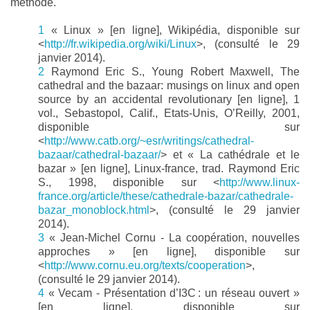
méthode.
1
« Linux » [en ligne], Wikipédia, disponible sur
<
http://fr.wikipedia.org/wiki/Linux
>, (consulté le 29
janvier 2014).
2
Raymond Eric S., Young Robert Maxwell, The
cathedral and the bazaar: musings on linux and open
source by an accidental revolutionary [en ligne], 1
vol., Sebastopol, Calif., Etats-Unis, O’Reilly, 2001,
disponible sur
<
http://www.catb.org/~esr/writings/cathedral-
bazaar/cathedral-bazaar/
> et « La cathédrale et le
bazar » [en ligne], Linux-france, trad. Raymond Eric
S., 1998, disponible sur <
http://www.linux-
france.org/article/these/cathedrale-bazar/cathedrale-
bazar_monoblock.html
>, (consulté le 29 janvier
2014).
3
« Jean-Michel Cornu - La coopération, nouvelles
approches » [en ligne], disponible sur
<
http://www.cornu.eu.org/texts/cooperation
>,
(consulté le 29 janvier 2014).
4
« Vecam - Présentation d’I3C : un réseau ouvert »
[en ligne], disponible sur