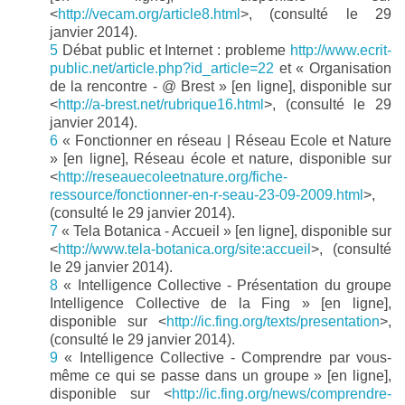
<
http://vecam.org/article8.html
>, (consulté le 29
janvier 2014).
5
Débat public et Internet : probleme
http://www.ecrit-
public.net/article.php?id_article=22
et « Organisation
de la rencontre - @ Brest » [en ligne], disponible sur
<
http://a-brest.net/rubrique16.html
>, (consulté le 29
janvier 2014).
6
« Fonctionner en réseau | Réseau Ecole et Nature
» [en ligne], Réseau école et nature, disponible sur
<
http://reseauecoleetnature.org/fiche-
ressource/fonctionner-en-r-seau-23-09-2009.html
>,
(consulté le 29 janvier 2014).
7
« Tela Botanica - Accueil » [en ligne], disponible sur
<
http://www.tela-botanica.org/site:accueil
>, (consulté
le 29 janvier 2014).
8
« Intelligence Collective - Présentation du groupe
Intelligence Collective de la Fing » [en ligne],
disponible sur <
http://ic.fing.org/texts/presentation
>,
(consulté le 29 janvier 2014).
9
« Intelligence Collective - Comprendre par vous-
même ce qui se passe dans un groupe » [en ligne],
disponible sur <
http://ic.fing.org/news/comprendre-