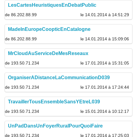
LesCartesHeuristiquesEnDebatPublic
de 86.202.88.99
le 14.01.2014 à 14:51:29
MadeInEuropeCoopticEnCatalogne
de 86.202.88.99
le 14.01.2014 à 15:09:06
MrCloudAuServiceDeMesReseaux
de 193.50.71.234
le 17.01.2014 à 15:31:05
OrganiserADistanceLaCommunicationD039
de 193.50.71.234
le 17.01.2014 à 17:24:44
TravaillerTousEnsembleSansYEtreL039
de 193.50.71.234
le 15.01.2014 à 10:12:17
UnPadDansUnFoyerRuralPourQuoiFaire
de 193.50.71.234
le 17.01.2014 à 17:25:03