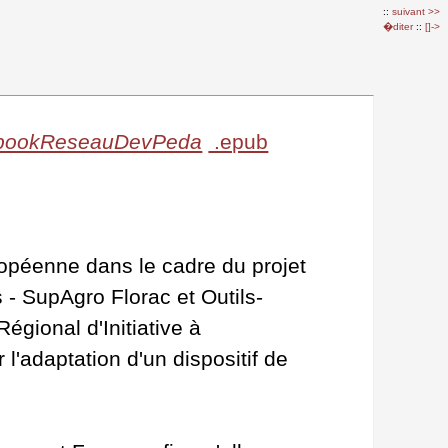
::
suivant >>
�diter
::
[]->
i=EbookReseauDevPeda
.epub
uropéenne dans le cadre du projet
- SupAgro Florac et Outils-
égional d'Initiative à
l'adaptation d'un dispositif de